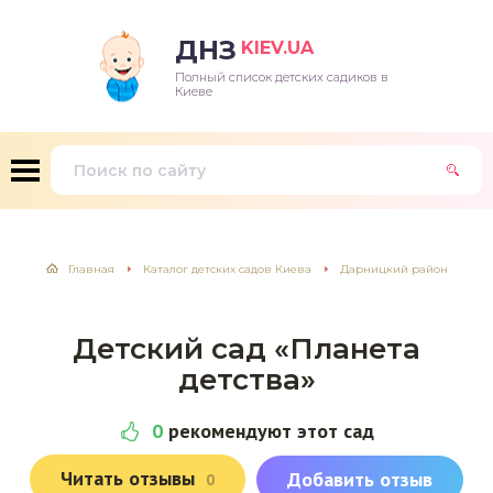
ДНЗ
KIEV.UA
Полный список детских садиков в
Киеве
Главная
Каталог детских садов Киева
Дарницкий район
Детский сад «Планета
детства»
0
рекомендуют этот сад
Читать отзывы
Добавить отзыв
0