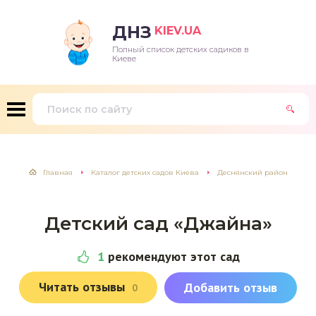
ДНЗ
KIEV.UA
Полный список детских садиков в
Киеве
Главная
Каталог детских садов Киева
Деснянский район
Детский сад «Джайна»
1
рекомендуют этот сад
Читать отзывы
Добавить отзыв
0